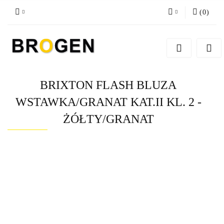
(
0
)
Zaloguj się
Zarejestruj się
Dodaj zgłoszenie
BRIXTON FLASH BLUZA
Zgody cookies
WSTAWKA/GRANAT KAT.II KL. 2 -
ŻÓŁTY/GRANAT