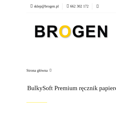
sklep@brogen.pl
662 302 172
Art. Biurowe
A
Nowości
Aktualn
Art. Biurowe
Art. Spożywcze
Środki Cz
Strona główna
BulkySoft Premium ręcznik papiero