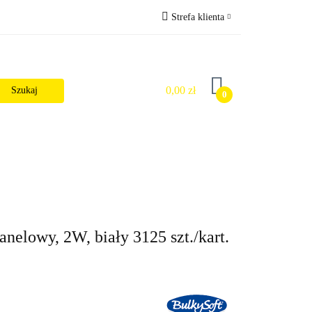
Strefa klienta
Wysyłka
Zaloguj się
Zarejestruj się
0,00 zł
0
Dodaj zgłoszenie
Zgody cookies
alności
elowy, 2W, biały 3125 szt./kart.