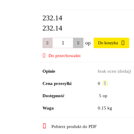
232.14
232.14
op
Do koszyka
Do przechowalni
Opinie
brak ocen
(dodaj)
Cena przesyłki
0
Dostępność
5
op
Waga
0.15 kg
Pobierz produkt do PDF