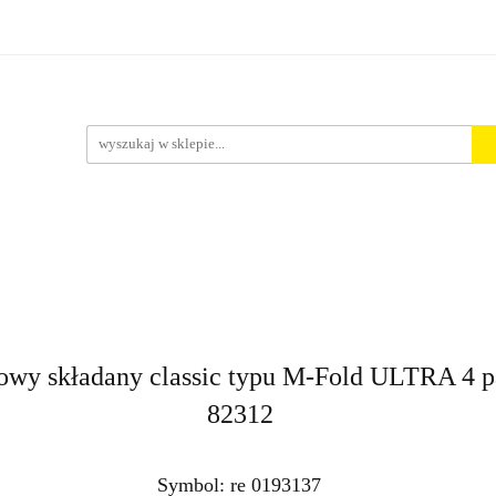
rt. Spożywcze
Środki Czystości
BHP
Pakowanie i 
ości
ystości
BHP
Pakowanie i Wysyłka
Nowości
Aktu
wy składany classic typu M-Fold ULTRA 4 pan
82312
Symbol:
re 0193137