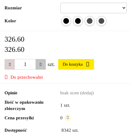
Rozmiar
Kolor
326.60
326.60
szt.
Do koszyka
Do przechowalni
Opinie
brak ocen
(dodaj)
Ilość w opakowaniu
1 szt.
zbiorczym
Cena przesyłki
0
Dostępność
8342
szt.