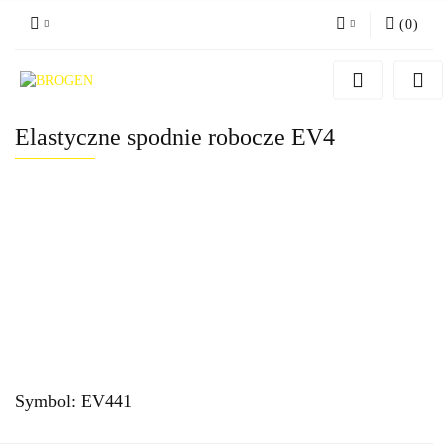
(
0
)
Zaloguj się
Zarejestruj się
Elastyczne spodnie robocze EV4
Dodaj zgłoszenie
Zgody cookies
Symbol:
EV441