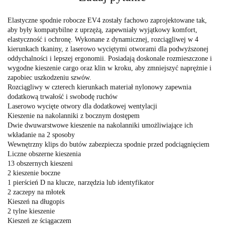
Elastyczne spodnie robocze EV4 zostały fachowo zaprojektowane tak,
aby były kompatybilne z uprzężą, zapewniały wyjątkowy komfort,
elastyczność i ochronę. Wykonane z dynamicznej, rozciągliwej w 4
kierunkach tkaniny, z laserowo wyciętymi otworami dla podwyższonej
oddychalności i lepszej ergonomii. Posiadają doskonale rozmieszczone i
wygodne kieszenie cargo oraz klin w kroku, aby zmniejszyć naprężnie i
zapobiec uszkodzeniu szwów.
Rozciągliwy w czterech kierunkach materiał nylonowy zapewnia
dodatkową trwałość i swobodę ruchów
Laserowo wycięte otwory dla dodatkowej wentylacji
Kieszenie na nakolanniki z bocznym dostępem
Dwie dwuwarstwowe kieszenie na nakolanniki umożliwiające ich
wkładanie na 2 sposoby
Wewnętrzny klips do butów zabezpiecza spodnie przed podciągnięciem
Liczne obszerne kieszenia
13 obszernych kieszeni
2 kieszenie boczne
1 pierścień D na klucze, narzędzia lub identyfikator
2 zaczepy na młotek
Kieszeń na długopis
2 tylne kieszenie
Kieszeń ze ściągaczem