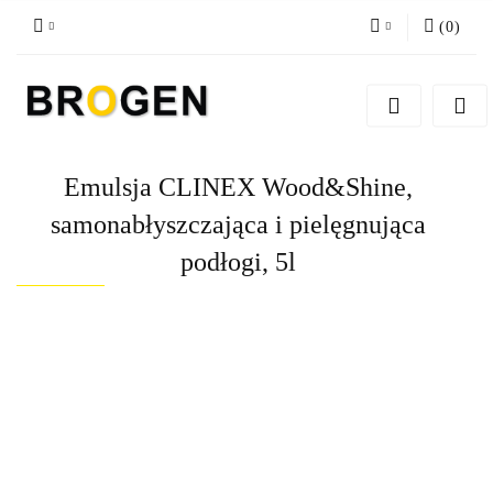
(
0
)
Zaloguj się
Zarejestruj się
Dodaj zgłoszenie
Emulsja CLINEX Wood&Shine,
Zgody cookies
samonabłyszczająca i pielęgnująca
podłogi, 5l