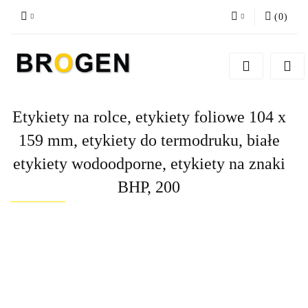
(
0
)
Zaloguj się
Zarejestruj się
Dodaj zgłoszenie
Etykiety na rolce, etykiety foliowe 104 x
Zgody cookies
159 mm, etykiety do termodruku, białe
etykiety wodoodporne, etykiety na znaki
BHP, 200