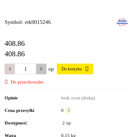
Symbol:
etk0015246
408.86
408.86
op
Do koszyka
Do przechowalni
Opinie
brak ocen
(dodaj)
Cena przesyłki
0
Dostępność
2
op
Waga
0.15 kg