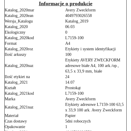
Informacje o produkcie
Katalog_2020mar
Avery Zweckform
Katalog_2020ean
4049793026558
Wersja_Katalogu
Katalog_2019
Katalog_2020
06.03
Ekologiczny
0
Katalog_2020kod
L7159-100
Format
A4
Katalog_2020roz
Etykiety i system identyfikacji
Ilość arkuszy
100
Etykiety AVERY ZWECKFORM
Katalog_2020naz
adresowe białe A4, 100 ark./op.,
63,5 x 33,9 mm, białe
Ilość etykiet na
24
Katalog_2021
14.07
Kształt
Prostokąt
Katalog_2021kod
L7159-100
Marka
Avery Zweckform
Etykiety adresowe L7159-100 63,5
Katalog_2021naz
x 33,9 100 ark. Avery Zweckform
Materiał
Papier
Czas dostawy
5dni roboczych
Opakowanie
1