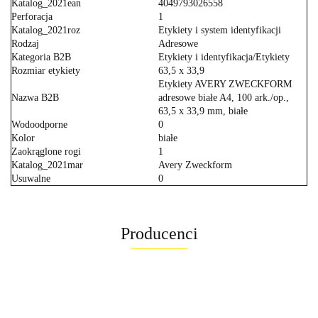
Katalog_2021ean
4049793026558
Perforacja
1
Katalog_2021roz
Etykiety i system identyfikacji
Rodzaj
Adresowe
Kategoria B2B
Etykiety i identyfikacja/Etykiety
Rozmiar etykiety
63,5 x 33,9
Etykiety AVERY ZWECKFORM
Nazwa B2B
adresowe białe A4, 100 ark./op.,
63,5 x 33,9 mm, białe
Wodoodporne
0
Kolor
białe
Zaokrąglone rogi
1
Katalog_2021mar
Avery Zweckform
Usuwalne
0
Producenci