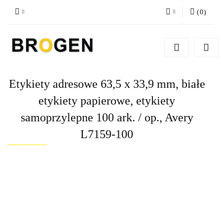
(
0
)
Zaloguj się
Zarejestruj się
Dodaj zgłoszenie
Etykiety adresowe 63,5 x 33,9 mm, białe
Zgody cookies
etykiety papierowe, etykiety
samoprzylepne 100 ark. / op., Avery
L7159-100