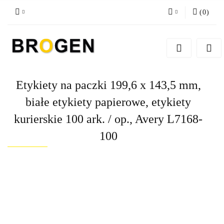
(
0
)
Zaloguj się
Zarejestruj się
Dodaj zgłoszenie
Etykiety na paczki 199,6 x 143,5 mm,
Zgody cookies
białe etykiety papierowe, etykiety
kurierskie 100 ark. / op., Avery L7168-
100