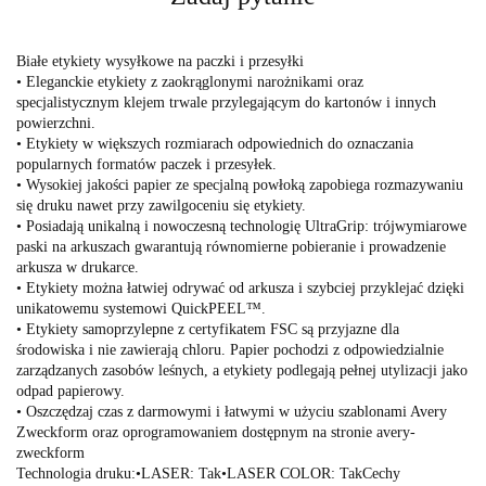
Białe etykiety wysyłkowe na paczki i przesyłki
• Eleganckie etykiety z zaokrąglonymi narożnikami oraz
specjalistycznym klejem trwale przylegającym do kartonów i innych
powierzchni.
• Etykiety w większych rozmiarach odpowiednich do oznaczania
popularnych formatów paczek i przesyłek.
• Wysokiej jakości papier ze specjalną powłoką zapobiega rozmazywaniu
się druku nawet przy zawilgoceniu się etykiety.
• Posiadają unikalną i nowoczesną technologię UltraGrip: trójwymiarowe
paski na arkuszach gwarantują równomierne pobieranie i prowadzenie
arkusza w drukarce.
• Etykiety można łatwiej odrywać od arkusza i szybciej przyklejać dzięki
unikatowemu systemowi QuickPEEL™.
• Etykiety samoprzylepne z certyfikatem FSC są przyjazne dla
środowiska i nie zawierają chloru. Papier pochodzi z odpowiedzialnie
zarządzanych zasobów leśnych, a etykiety podlegają pełnej utylizacji jako
odpad papierowy.
• Oszczędzaj czas z darmowymi i łatwymi w użyciu szablonami Avery
Zweckform oraz oprogramowaniem dostępnym na stronie avery-
zweckform
Technologia druku:•LASER: Tak•LASER COLOR: TakCechy