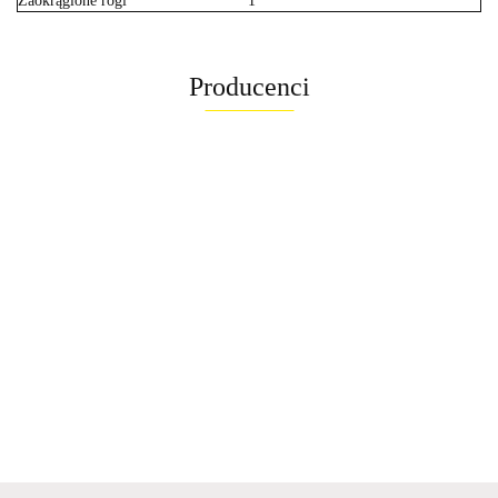
Zaokrąglone rogi
1
Producenci