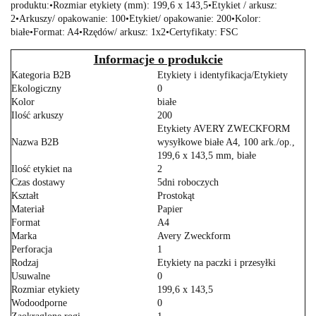
produktu:•Rozmiar etykiety (mm): 199,6 x 143,5•Etykiet / arkusz:
2•Arkuszy/ opakowanie: 100•Etykiet/ opakowanie: 200•Kolor:
białe•Format: A4•Rzędów/ arkusz: 1x2•Certyfikaty: FSC
Informacje o produkcie
Kategoria B2B
Etykiety i identyfikacja/Etykiety
Ekologiczny
0
Kolor
białe
Ilość arkuszy
200
Etykiety AVERY ZWECKFORM
Nazwa B2B
wysyłkowe białe A4, 100 ark./op.,
199,6 x 143,5 mm, białe
Ilość etykiet na
2
Czas dostawy
5dni roboczych
Kształt
Prostokąt
Materiał
Papier
Format
A4
Marka
Avery Zweckform
Perforacja
1
Rodzaj
Etykiety na paczki i przesyłki
Usuwalne
0
Rozmiar etykiety
199,6 x 143,5
Wodoodporne
0