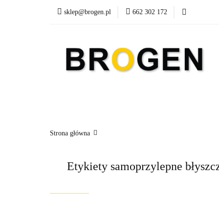
sklep@brogen.pl
662 302 172
Art. Biurowe
A
Nowości
Aktualn
Art. Biurowe
Art. Spożywcze
Środki Cz
Strona główna
Etykiety samoprzylepne błyszcz