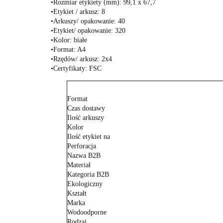
•Rozmiar etykiety (mm): 99,1 x 67,7
•Etykiet / arkusz: 8
•Arkuszy/ opakowanie: 40
•Etykiet/ opakowanie: 320
•Kolor: białe
•Format: A4
•Rzędów/ arkusz: 2x4
•Certyfikaty: FSC
Format
Czas dostawy
Ilość arkuszy
Kolor
Ilość etykiet na
Perforacja
Nazwa B2B
Materiał
Kategoria B2B
Ekologiczny
Kształt
Marka
Wodoodporne
Rodzaj