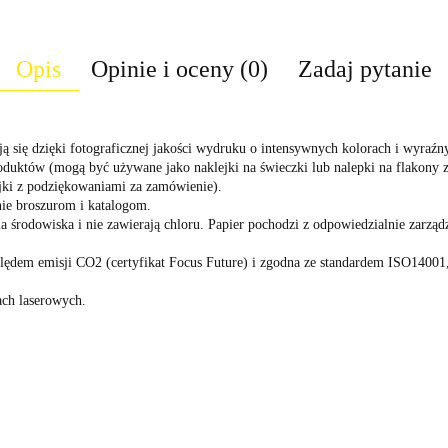
Opis
Opinie i oceny (0)
Zadaj pytanie
ją się dzięki fotograficznej jakości wydruku o intensywnych kolorach i wyraźn
produktów (mogą być używane jako naklejki na świeczki lub nalepki na flakony
ejki z podziękowaniami za zamówienie).
nie broszurom i katalogom.
a środowiska i nie zawierają chloru. Papier pochodzi z odpowiedzialnie zarząd
ględem emisji CO2 (certyfikat Focus Future) i zgodna ze standardem ISO1400
ch laserowych.