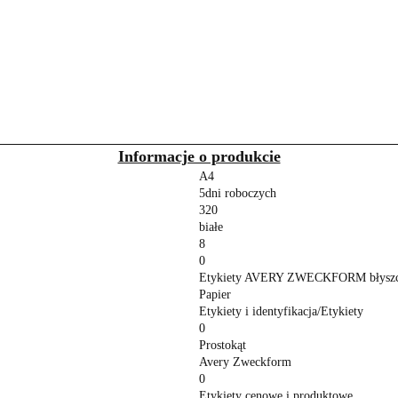
Informacje o produkcie
A4
5dni roboczych
320
białe
8
0
Etykiety AVERY ZWECKFORM błyszczące
Papier
Etykiety i identyfikacja/Etykiety
0
Prostokąt
Avery Zweckform
0
Etykiety cenowe i produktowe