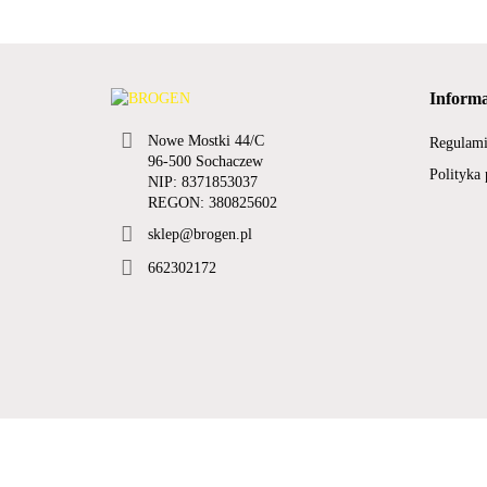
Informa
Nowe Mostki 44/C
Regulam
96-500 Sochaczew
Polityka
NIP: 8371853037
REGON: 380825602
sklep@brogen.pl
662302172