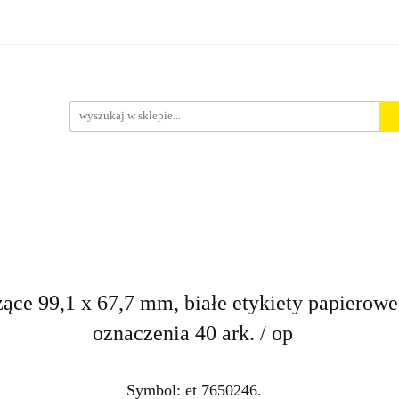
rt. Spożywcze
Środki Czystości
BHP
Pakowanie i 
ości
ystości
BHP
Pakowanie i Wysyłka
Nowości
Aktu
ące 99,1 x 67,7 mm, białe etykiety papierowe
oznaczenia 40 ark. / op
Symbol:
et 7650246.