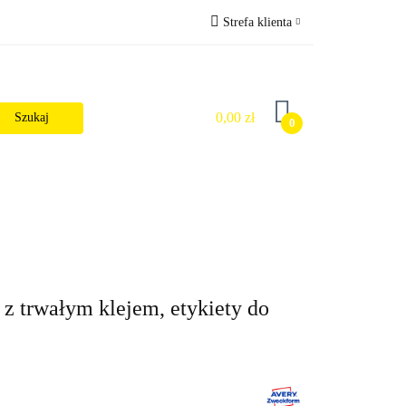
Strefa klienta
Wysyłka
Zaloguj się
Zarejestruj się
0,00 zł
0
Dodaj zgłoszenie
Zgody cookies
alności
 z trwałym klejem, etykiety do