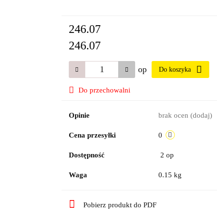
246.07
246.07
op
Do koszyka
Do przechowalni
Opinie
brak ocen
(dodaj)
Cena przesyłki
0
Dostępność
2
op
Waga
0.15 kg
Pobierz produkt do PDF