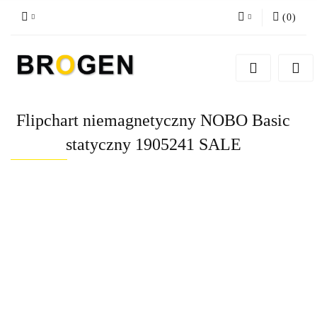
(
0
)
Zaloguj się
Zarejestruj się
Dodaj zgłoszenie
Flipchart niemagnetyczny NOBO Basic
Zgody cookies
statyczny 1905241 SALE