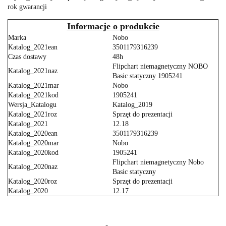
rok gwarancji
Informacje o produkcie
Marka
Nobo
Katalog_2021ean
3501179316239
Czas dostawy
48h
Flipchart niemagnetyczny NOBO
Katalog_2021naz
Basic statyczny 1905241
Katalog_2021mar
Nobo
Katalog_2021kod
1905241
Wersja_Katalogu
Katalog_2019
Katalog_2021roz
Sprzęt do prezentacji
Katalog_2021
12.18
Katalog_2020ean
3501179316239
Katalog_2020mar
Nobo
Katalog_2020kod
1905241
Flipchart niemagnetyczny Nobo
Katalog_2020naz
Basic statyczny
Katalog_2020roz
Sprzęt do prezentacji
Katalog_2020
12.17