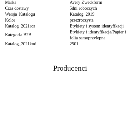
Marka
Avery Zweckform
Czas dostawy
5dni roboczych
Wersja_Katalogu
Katalog_2019
Kolor
przezroczysta
Katalog_2021roz
Etykiety i system identyfikacji
Etykiety i identyfikacja/Papier i
Kategoria B2B
folia samoprzylepna
Katalog_2021kod
2501
Producenci