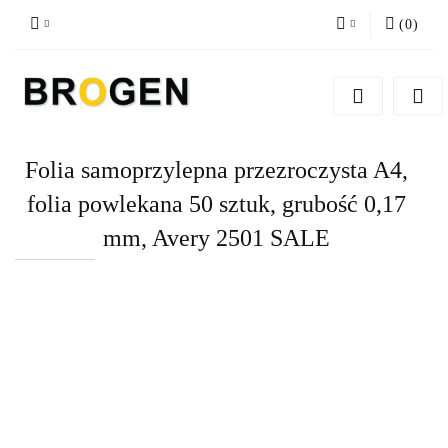
(
0
)
Zaloguj się
Zarejestruj się
Dodaj zgłoszenie
Folia samoprzylepna przezroczysta A4,
Zgody cookies
folia powlekana 50 sztuk, grubość 0,17
mm, Avery 2501 SALE