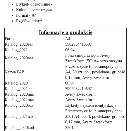
Etykiet/ opakowanie -
Kolor - przezroczysta
Format - A4
Rzędów/ arkusz -
Informacje o produkcie
Format
A4
Katalog_2020ean
5902934419697
Katalog_2021
06.04
Folia samoprzylepna Avery
Katalog_2020naz
Zweckform (50) A4 przezroczysta
Przezroczyste folie samoprzylepne,
Nazwa B2B
A4, 50 szt./op., powlekane, grubość
0,17 mm, Avery Zweckform
Katalog_2020
06.04
Katalog_2021ean
5902934419697
Katalog_2020mar
Avery Zweckform
Katalog_2021mar
Avery Zweckform
Katalog_2020roz
Etykiety i system identyfikacji
Przezroczyste folie samoprzylepne
Katalog_2021naz
2501 A4, 50ark powlekane, grubość
0,17 mm, Avery Zweckform
Katalog_2020kod
2501