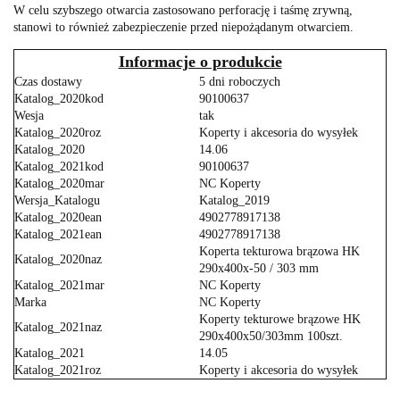
W celu szybszego otwarcia zastosowano perforację i taśmę zrywną,
stanowi to również zabezpieczenie przed niepożądanym otwarciem.
Informacje o produkcie
Czas dostawy
5 dni roboczych
Katalog_2020kod
90100637
Wesja
tak
Katalog_2020roz
Koperty i akcesoria do wysyłek
Katalog_2020
14.06
Katalog_2021kod
90100637
Katalog_2020mar
NC Koperty
Wersja_Katalogu
Katalog_2019
Katalog_2020ean
4902778917138
Katalog_2021ean
4902778917138
Koperta tekturowa brązowa HK
Katalog_2020naz
290x400x-50 / 303 mm
Katalog_2021mar
NC Koperty
Marka
NC Koperty
Koperty tekturowe brązowe HK
Katalog_2021naz
290x400x50/303mm 100szt.
Katalog_2021
14.05
Katalog_2021roz
Koperty i akcesoria do wysyłek