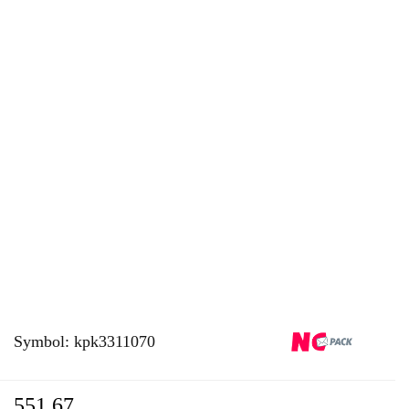
Symbol:
kpk3311070
551.67