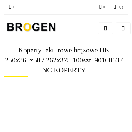
(
0
)
Zaloguj się
Zarejestruj się
Dodaj zgłoszenie
Koperty tekturowe brązowe HK
Zgody cookies
250x360x50 / 262x375 100szt. 90100637
NC KOPERTY