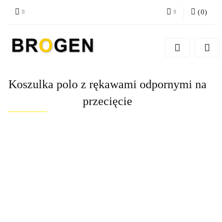
(
0
)
Zaloguj się
Zarejestruj się
Dodaj zgłoszenie
Koszulka polo z rękawami odpornymi na
Zgody cookies
przecięcie