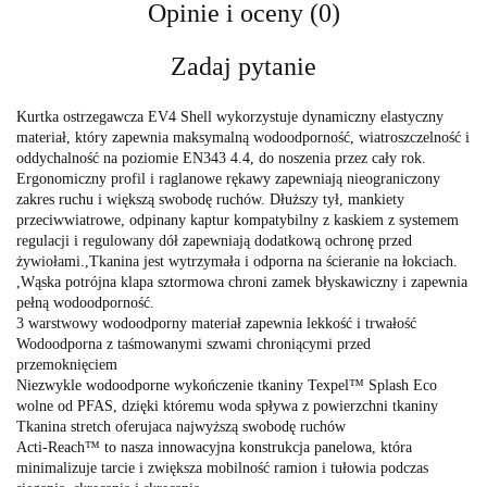
Opinie i oceny (0)
Zadaj pytanie
Kurtka ostrzegawcza EV4 Shell wykorzystuje dynamiczny elastyczny
materiał, który zapewnia maksymalną wodoodporność, wiatroszczelność i
oddychalność na poziomie EN343 4.4, do noszenia przez cały rok.
Ergonomiczny profil i raglanowe rękawy zapewniają nieograniczony
zakres ruchu i większą swobodę ruchów. Dłuższy tył, mankiety
przeciwwiatrowe, odpinany kaptur kompatybilny z kaskiem z systemem
regulacji i regulowany dół zapewniają dodatkową ochronę przed
żywiołami.,Tkanina jest wytrzymała i odporna na ścieranie na łokciach.
,Wąska potrójna klapa sztormowa chroni zamek błyskawiczny i zapewnia
pełną wodoodporność.
3 warstwowy wodoodporny materiał zapewnia lekkość i trwałość
Wodoodporna z taśmowanymi szwami chroniącymi przed
przemoknięciem
Niezwykle wodoodporne wykończenie tkaniny Texpel™ Splash Eco
wolne od PFAS, dzięki któremu woda spływa z powierzchni tkaniny
Tkanina stretch oferujaca najwyższą swobodę ruchów
Acti-Reach™ to nasza innowacyjna konstrukcja panelowa, która
minimalizuje tarcie i zwiększa mobilność ramion i tułowia podczas