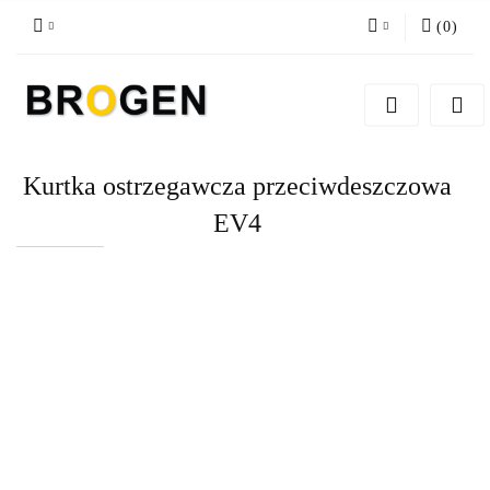
(
0
)
Zaloguj się
Zarejestruj się
Dodaj zgłoszenie
Kurtka ostrzegawcza przeciwdeszczowa
Zgody cookies
EV4