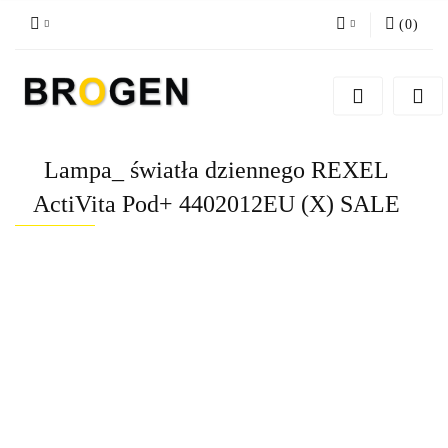
(
0
)
Zaloguj się
Zarejestruj się
Dodaj zgłoszenie
Lampa_ światła dziennego REXEL
Zgody cookies
ActiVita Pod+ 4402012EU (X) SALE