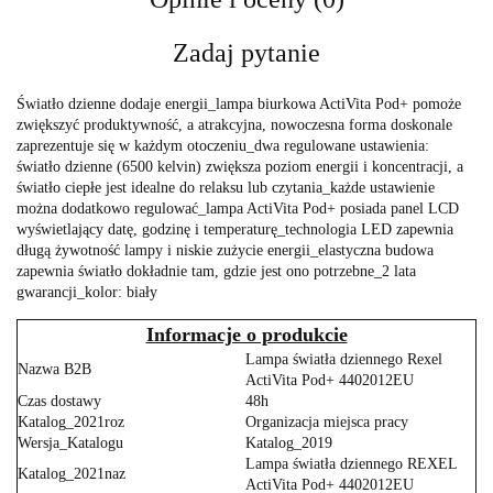
Zadaj pytanie
Światło dzienne dodaje energii_lampa biurkowa ActiVita Pod+ pomoże
zwiększyć produktywność, a atrakcyjna, nowoczesna forma doskonale
zaprezentuje się w każdym otoczeniu_dwa regulowane ustawienia:
światło dzienne (6500 kelvin) zwiększa poziom energii i koncentracji, a
światło ciepłe jest idealne do relaksu lub czytania_każde ustawienie
można dodatkowo regulować_lampa ActiVita Pod+ posiada panel LCD
wyświetlający datę, godzinę i temperaturę_technologia LED zapewnia
długą żywotność lampy i niskie zużycie energii_elastyczna budowa
zapewnia światło dokładnie tam, gdzie jest ono potrzebne_2 lata
gwarancji_kolor: biały
Informacje o produkcie
Lampa światła dziennego Rexel
Nazwa B2B
ActiVita Pod+ 4402012EU
Czas dostawy
48h
Katalog_2021roz
Organizacja miejsca pracy
Wersja_Katalogu
Katalog_2019
Lampa światła dziennego REXEL
Katalog_2021naz
ActiVita Pod+ 4402012EU