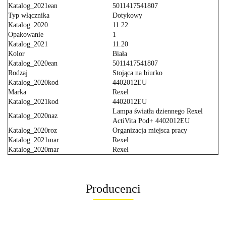
Katalog_2021ean
5011417541807
Typ włącznika
Dotykowy
Katalog_2020
11.22
Opakowanie
1
Katalog_2021
11.20
Kolor
Biała
Katalog_2020ean
5011417541807
Rodzaj
Stojąca na biurko
Katalog_2020kod
4402012EU
Marka
Rexel
Katalog_2021kod
4402012EU
Lampa światła dziennego Rexel
Katalog_2020naz
ActiVita Pod+ 4402012EU
Katalog_2020roz
Organizacja miejsca pracy
Katalog_2021mar
Rexel
Katalog_2020mar
Rexel
Producenci