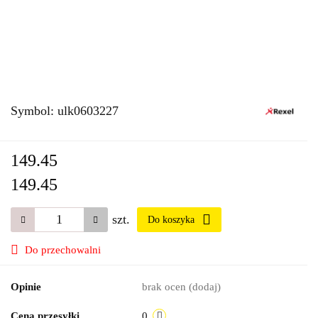
Symbol:
ulk0603227
149.45
149.45
szt.
Do koszyka
Do przechowalni
Opinie
brak ocen
(dodaj)
Cena przesyłki
0