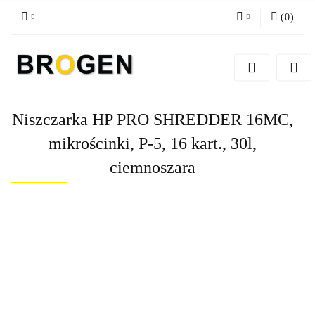
(
0
)
Zaloguj się
Zarejestruj się
Dodaj zgłoszenie
Niszczarka HP PRO SHREDDER 16MC,
Zgody cookies
mikrościnki, P-5, 16 kart., 30l,
ciemnoszara