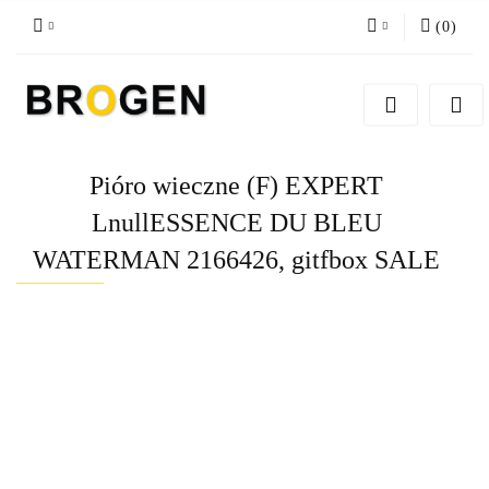
(
0
)
Zaloguj się
Zarejestruj się
Dodaj zgłoszenie
Pióro wieczne (F) EXPERT
Zgody cookies
LnullESSENCE DU BLEU
WATERMAN 2166426, gitfbox SALE