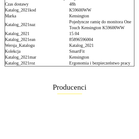
Czas dostawy
48h
Katalog_2021kod
K59600WW
Marka
Kensington
Pojedyncze ramię do monitora One
Katalog_2021naz
Touch Kensington K59600WW
Katalog_2021
15.04
Katalog_2021ean
85896596004
Wersja_Katalogu
Katalog_2021
Kolekcja
SmartFit
Katalog_2021mar
Kensington
Katalog_2021roz
Ergonomia i bezpieczeństwo pracy
Producenci