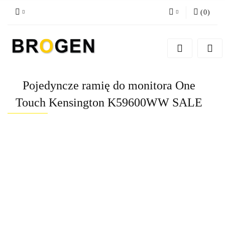
(
0
)
Zaloguj się
Zarejestruj się
Dodaj zgłoszenie
Pojedyncze ramię do monitora One
Zgody cookies
Touch Kensington K59600WW SALE