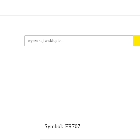
rt. Spożywcze
Środki Czystości
BHP
Pakowanie i 
ości
ystości
BHP
Pakowanie i Wysyłka
Nowości
Aktu
Symbol:
FR707