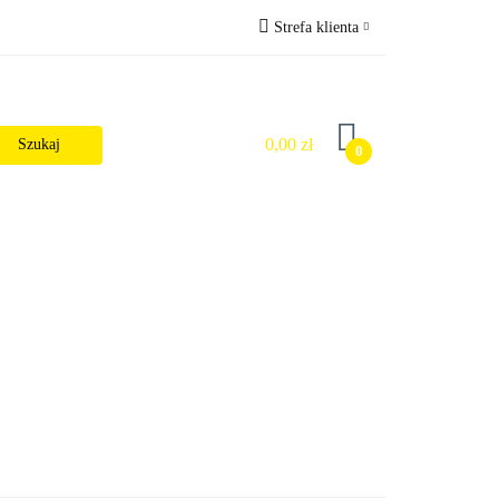
Strefa klienta
Wysyłka
Zaloguj się
Zarejestruj się
0,00 zł
0
Dodaj zgłoszenie
Zgody cookies
alności