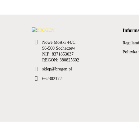
Informa
Nowe Mostki 44/C
Regulam
96-500 Sochaczew
Polityka
NIP: 8371853037
REGON: 380825602
sklep@brogen.pl
662302172