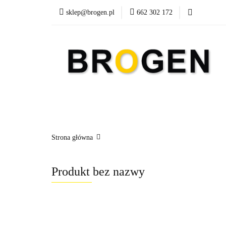
sklep@brogen.pl
662 302 172
Art. Biurowe
A
Nowości
Aktualn
Art. Biurowe
Art. Spożywcze
Środki Cz
Strona główna
Produkt bez nazwy