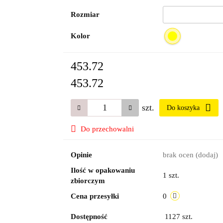
Rozmiar
Kolor
453.72
453.72
szt.
Do koszyka
Do przechowalni
Opinie
brak ocen
(dodaj)
Ilość w opakowaniu
1 szt.
zbiorczym
Cena przesyłki
0
Dostępność
1127
szt.