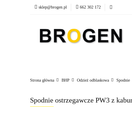
sklep@brogen.pl
662 302 172
Art. Biurowe
A
Nowości
Aktualn
Art. Biurowe
Art. Spożywcze
Środki Cz
Strona główna
BHP
Odzież odblaskowa
Spodnie
Spodnie ostrzegawcze PW3 z kabu