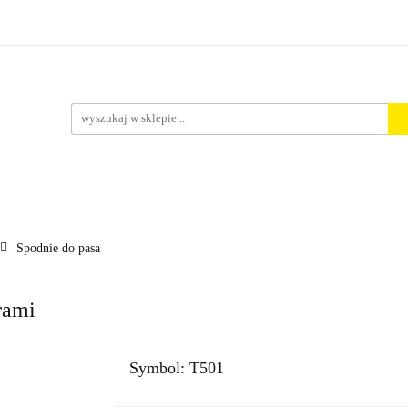
rt. Spożywcze
Środki Czystości
BHP
Pakowanie i 
ości
ystości
BHP
Pakowanie i Wysyłka
Nowości
Aktu
Spodnie do pasa
rami
Symbol:
T501