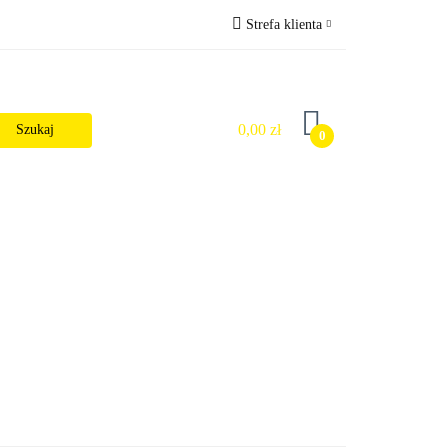
Strefa klienta
Wysyłka
Zaloguj się
Zarejestruj się
0,00 zł
0
Dodaj zgłoszenie
Zgody cookies
alności