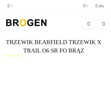
(
0
)
Zaloguj się
Zarejestruj się
Dodaj zgłoszenie
TRZEWIK BEARFIELD TRZEWIK X
Zgody cookies
TRAIL O6 SR FO BRĄZ