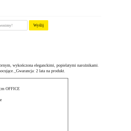
Wyślij
rebrnym, wykończona eleganckimi, popielatymi narożnikami.
ocujące._Gwarancja: 2 lata na produkt.
0 cm OFFICE
e