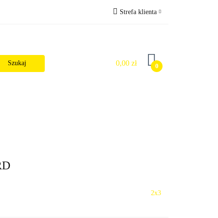
Strefa klienta
Wysyłka
Zaloguj się
Zarejestruj się
0,00 zł
0
Dodaj zgłoszenie
Zgody cookies
alności
RD
2x3