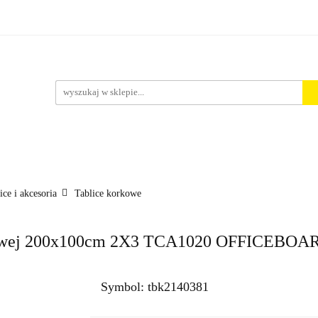
rt. Spożywcze
Środki Czystości
BHP
Pakowanie i 
ości
ystości
BHP
Pakowanie i Wysyłka
Nowości
Aktu
ice i akcesoria
Tablice korkowe
niowej 200x100cm 2X3 TCA1020 OFFICEBOA
Symbol:
tbk2140381