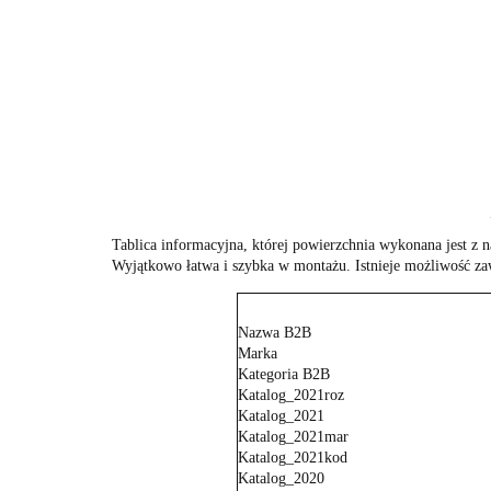
Tablica informacyjna, której powierzchnia wykonana jest z
Wyjątkowo łatwa i szybka w montażu. Istnieje możliwość zaw
Nazwa B2B
Marka
Kategoria B2B
Katalog_2021roz
Katalog_2021
Katalog_2021mar
Katalog_2021kod
Katalog_2020