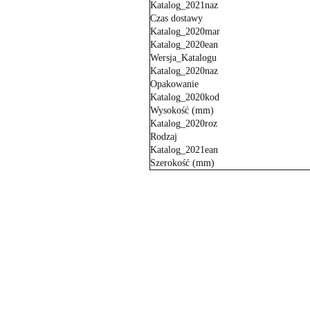
Katalog_2021naz
Czas dostawy
Katalog_2020mar
Katalog_2020ean
Wersja_Katalogu
Katalog_2020naz
Opakowanie
Katalog_2020kod
Wysokość (mm)
Katalog_2020roz
Rodzaj
Katalog_2021ean
Szerokość (mm)