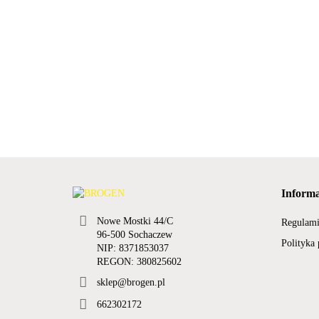
Informa
Nowe Mostki 44/C
Regulam
96-500 Sochaczew
Polityka
NIP: 8371853037
REGON: 380825602
sklep@brogen.pl
662302172