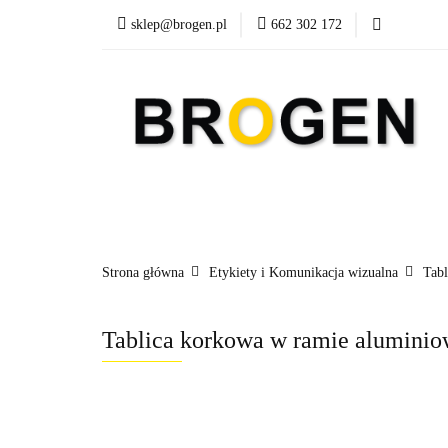
sklep@brogen.pl
662 302 172
Art. Biurowe
A
Nowości
Aktualn
Art. Biurowe
Art. Spożywcze
Środki Cz
Strona główna
Etykiety i Komunikacja wizualna
Tabl
Tablica korkowa w ramie alumi