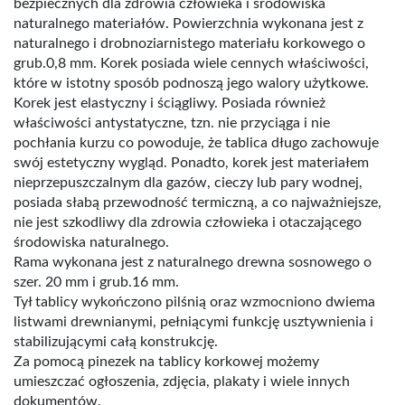
bezpiecznych dla zdrowia człowieka i środowiska
naturalnego materiałów. Powierzchnia wykonana jest z
naturalnego i drobnoziarnistego materiału korkowego o
grub.0,8 mm. Korek posiada wiele cennych właściwości,
które w istotny sposób podnoszą jego walory użytkowe.
Korek jest elastyczny i ściągliwy. Posiada również
właściwości antystatyczne, tzn. nie przyciąga i nie
pochłania kurzu co powoduje, że tablica długo zachowuje
swój estetyczny wygląd. Ponadto, korek jest materiałem
nieprzepuszczalnym dla gazów, cieczy lub pary wodnej,
posiada słabą przewodność termiczną, a co najważniejsze,
nie jest szkodliwy dla zdrowia człowieka i otaczającego
środowiska naturalnego.
Rama wykonana jest z naturalnego drewna sosnowego o
szer. 20 mm i grub.16 mm.
Tył tablicy wykończono pilśnią oraz wzmocniono dwiema
listwami drewnianymi, pełniącymi funkcję usztywnienia i
stabilizującymi całą konstrukcję.
Za pomocą pinezek na tablicy korkowej możemy
umieszczać ogłoszenia, zdjęcia, plakaty i wiele innych
dokumentów.