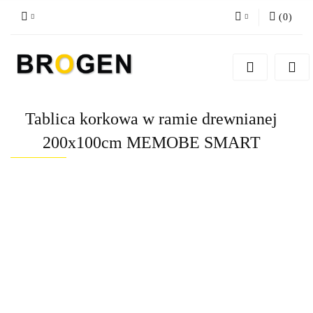
(
0
)
Zaloguj się
Zarejestruj się
Dodaj zgłoszenie
Tablica korkowa w ramie drewnianej
Zgody cookies
200x100cm MEMOBE SMART