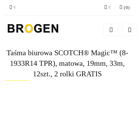
(
0
)
Zaloguj się
Zarejestruj się
Dodaj zgłoszenie
Taśma biurowa SCOTCH® Magic™ (8-
Zgody cookies
1933R14 TPR), matowa, 19mm, 33m,
12szt., 2 rolki GRATIS