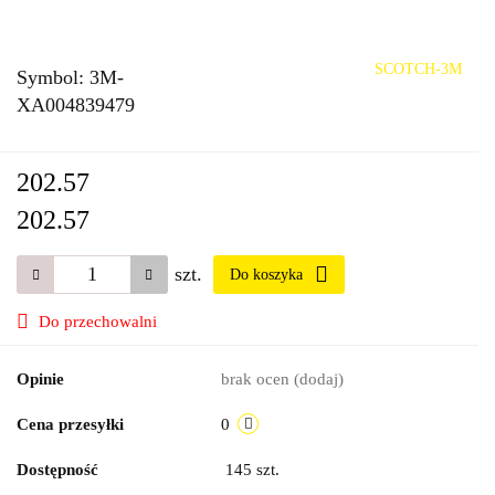
SCOTCH-3M
Symbol:
3M-
XA004839479
202.57
202.57
szt.
Do koszyka
Do przechowalni
Opinie
brak ocen
(dodaj)
Cena przesyłki
0
Dostępność
145
szt.