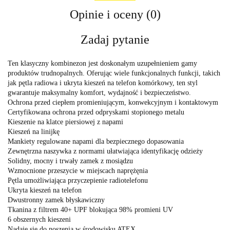
Opinie i oceny (0)
Zadaj pytanie
Ten klasyczny kombinezon jest doskonałym uzupełnieniem gamy
produktów trudnopalnych. Oferując wiele funkcjonalnych funkcji, takich
jak pętla radiowa i ukryta kieszeń na telefon komórkowy, ten styl
gwarantuje maksymalny komfort, wydajność i bezpieczeństwo.
Ochrona przed ciepłem promieniującym, konwekcyjnym i kontaktowym
Certyfikowana ochrona przed odpryskami stopionego metalu
Kieszenie na klatce piersiowej z napami
Kieszeń na linijkę
Mankiety regulowane napami dla bezpiecznego dopasowania
Zewnętrzna naszywka z normami ułatwiająca identyfikację odzieży
Solidny, mocny i trwały zamek z mosiądzu
Wzmocnione przeszycie w miejscach naprężęnia
Pętla umożliwiająca przyczepienie radiotelefonu
Ukryta kieszeń na telefon
Dwustronny zamek błyskawiczny
Tkanina z filtrem 40+ UPF blokująca 98% promieni UV
6 obszernych kieszeni
Nadaje się do noszenia w środowisku ATEX