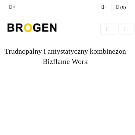
(
0
)
Zaloguj się
Zarejestruj się
Dodaj zgłoszenie
Trudnopalny i antystatyczny kombinezon
Zgody cookies
Bizflame Work