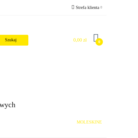
Strefa klienta
Wysyłka
Zaloguj się
Zarejestruj się
0,00 zł
0
Dodaj zgłoszenie
Zgody cookies
alności
owych
MOLESKINE