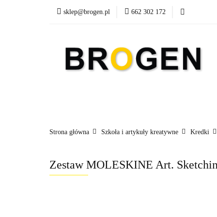
sklep@brogen.pl
662 302 172
Art. Biurowe
A
Nowości
Aktualn
Art. Biurowe
Art. Spożywcze
Środki Cz
Strona główna
Szkoła i artykuły kreatywne
Kredki
Zestaw MOLESKINE Art. Sketching