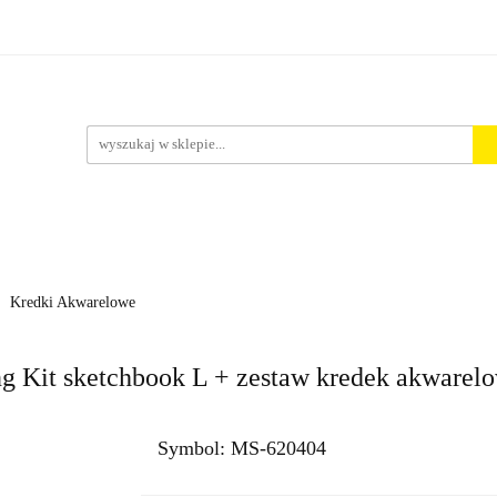
rt. Spożywcze
Środki Czystości
BHP
Pakowanie i 
ości
ystości
BHP
Pakowanie i Wysyłka
Nowości
Aktu
Kredki Akwarelowe
 Kit sketchbook L + zestaw kredek akwarel
Symbol:
MS-620404