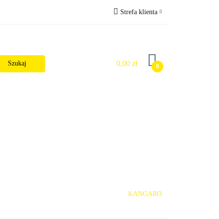
Strefa klienta
Wysyłka
Zaloguj się
Zarejestruj się
0,00 zł
0
Dodaj zgłoszenie
Zgody cookies
alności
KANGARO