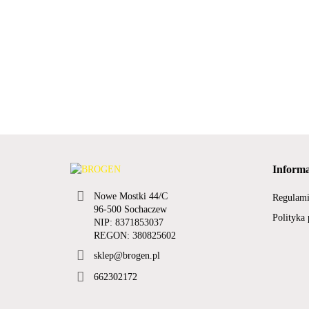
Informa
Nowe Mostki 44/C
Regulam
96-500 Sochaczew
Polityka
NIP: 8371853037
REGON: 380825602
sklep@brogen.pl
662302172