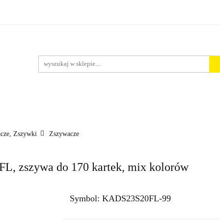
rt. Spożywcze
Środki Czystości
BHP
Pakowanie i 
ości
ystości
BHP
Pakowanie i Wysyłka
Nowości
Aktu
cze, Zszywki
Zszywacze
, zszywa do 170 kartek, mix kolorów
Symbol:
KADS23S20FL-99