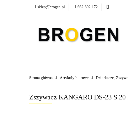
sklep@brogen.pl
662 302 172
Art. Biurowe
A
Nowości
Aktualn
Art. Biurowe
Art. Spożywcze
Środki Cz
Strona główna
Artykuły biurowe
Dziurkacze, Zszywa
Zszywacz KANGARO DS-23 S 20 FL