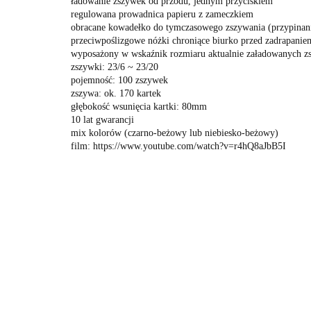
ładowanie zszywek od przodu, jednym przyciskiem
regulowana prowadnica papieru z zameczkiem
obracane kowadełko do tymczasowego zszywania (przypinan
przeciwpoślizgowe nóżki chroniące biurko przed zadrapanie
wyposażony w wskaźnik rozmiaru aktualnie załadowanych z
zszywki: 23/6 ~ 23/20
pojemność: 100 zszywek
zszywa: ok. 170 kartek
głębokość wsunięcia kartki: 80mm
10 lat gwarancji
mix kolorów (czarno-beżowy lub niebiesko-beżowy)
film: https://www.youtube.com/watch?v=r4hQ8aJbB5I