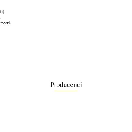
ia)
m
szywek
Producenci