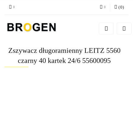
(
0
)
Zaloguj się
Zarejestruj się
Dodaj zgłoszenie
Zszywacz długoramienny LEITZ 5560
Zgody cookies
czarny 40 kartek 24/6 55600095