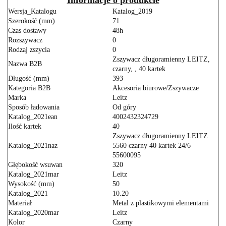
Wersja_Katalogu
Katalog_2019
Szerokość (mm)
71
Czas dostawy
48h
Rozszywacz
0
Rodzaj zszycia
0
Zszywacz długoramienny LEITZ,
Nazwa B2B
czarny, , 40 kartek
Długość (mm)
393
Kategoria B2B
Akcesoria biurowe/Zszywacze
Marka
Leitz
Sposób ładowania
Od góry
Katalog_2021ean
4002432324729
Ilość kartek
40
Zszywacz długoramienny LEITZ
Katalog_2021naz
5560 czarny 40 kartek 24/6
55600095
Głębokość wsuwan
320
Katalog_2021mar
Leitz
Wysokość (mm)
50
Katalog_2021
10.20
Materiał
Metal z plastikowymi elementami
Katalog_2020mar
Leitz
Kolor
Czarny