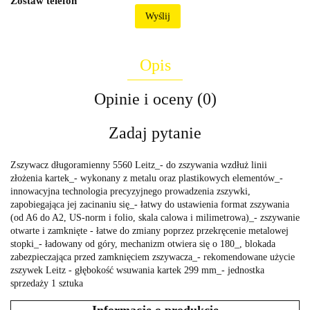
Zostaw telefon
Wyślij
Opis
Opinie i oceny (0)
Zadaj pytanie
Zszywacz długoramienny 5560 Leitz_- do zszywania wzdłuż linii
złożenia kartek_- wykonany z metalu oraz plastikowych elementów_-
innowacyjna technologia precyzyjnego prowadzenia zszywki,
zapobiegająca jej zacinaniu się_- łatwy do ustawienia format zszywania
(od A6 do A2, US-norm i folio, skala calowa i milimetrowa)_- zszywanie
otwarte i zamknięte - łatwe do zmiany poprzez przekręcenie metalowej
stopki_- ładowany od góry, mechanizm otwiera się o 180_, blokada
zabezpieczająca przed zamknięciem zszywacza_- rekomendowane użycie
zszywek Leitz - głębokość wsuwania kartek 299 mm_- jednostka
sprzedaży 1 sztuka
Informacje o produkcie